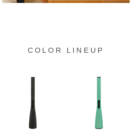
COLOR LINEUP
グ
グ
ル
ル
ー
ー
プ
プ
リ
リ
ン
ン
ク
ク