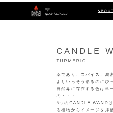
ABOU
CANDLE 
TURMERIC
薬であり、スパイス。濃
よりいっそう彩るのにぴ
自然界に存在する色は単
の・・・
5つのCANDLE WA
る植物からイメージを拝