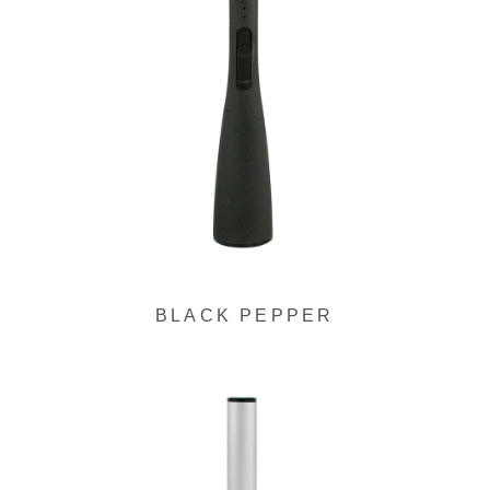
ク
BLACK PEPPER
グ
ル
ー
プ