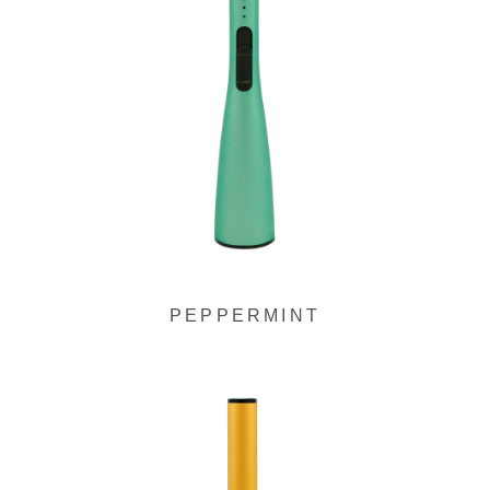
ク
PEPPERMINT
グ
ル
ー
プ