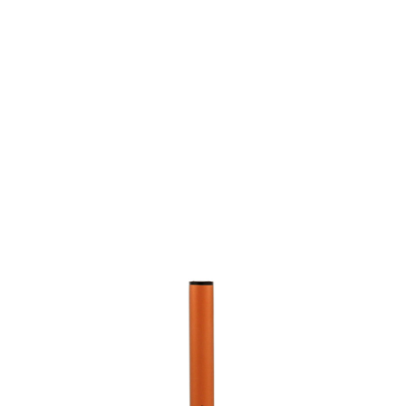
グ
ル
ー
プ
リ
ン