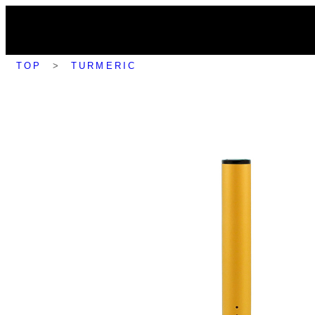
内
容
を
TOP
>
TURMERIC
ス
キ
ッ
プ