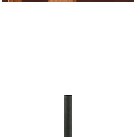
グ
ル
ー
プ
リ
ン