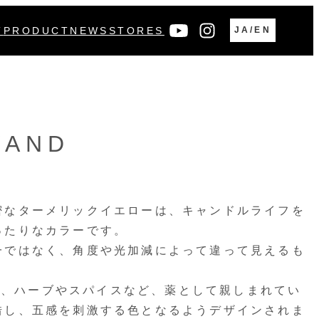
ア
ア
T
PRODUCT
NEWS
STORES
JA/EN
イ
イ
コ
コ
ン
ン
リ
リ
ン
ン
ク
ク
WAND
密なターメリックイエローは、キャンドルライフを
ったりなカラーです。
一ではなく、角度や光加減によって違って見えるも
NDは、ハーブやスパイスなど、薬として親しまれてい
借し、五感を刺激する色となるようデザインされま