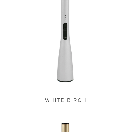
リ
ン
ク
WHITE BIRCH
グ
ル