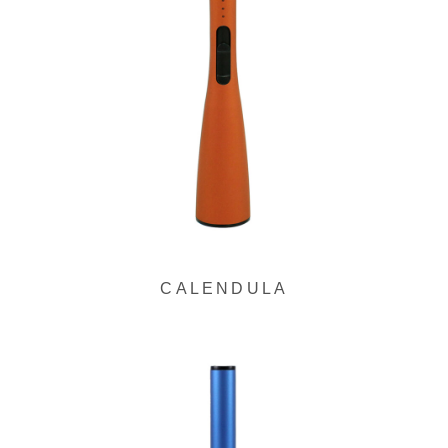
ク
CALENDULA
グ
ル
ー
プ