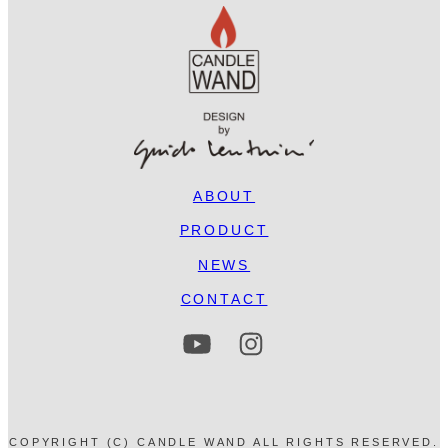
ABOUT
PRODUCT
NEWS
CONTACT
ア
ア
イ
イ
コ
コ
ン
ン
リ
リ
ン
ン
ク
ク
COPYRIGHT (C) CANDLE WAND ALL RIGHTS RESERVED.